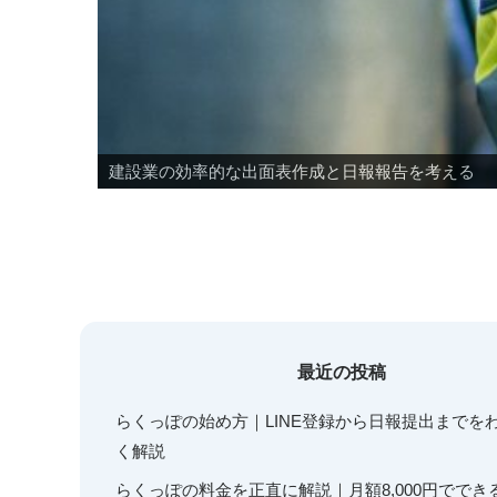
建設業の効率的な出面表作成と日報報告を考える
なぜLINEで日報？らくっぽが選ばれている１０の理
最近の投稿
らくっぽの始め方｜LINE登録から日報提出までを
く解説
らくっぽの料金を正直に解説｜月額8,000円ででき