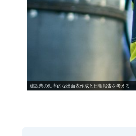
建設業の効率的な出面表作成と日報報告を考える
なぜLINEで日報？らくっぽが選ばれている１０の理